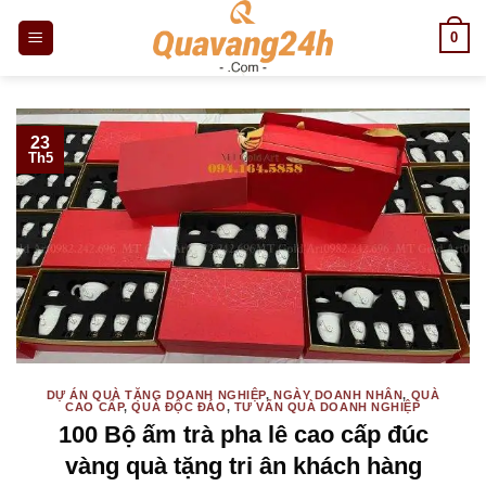
Skip
0
to
content
23
Th5
DỰ ÁN QUÀ TẶNG DOANH NGHIỆP
,
NGÀY DOANH NHÂN
,
QUÀ
CAO CẤP
,
QUÀ ĐỘC ĐÁO
,
TƯ VẤN QUÀ DOANH NGHIỆP
100 Bộ ấm trà pha lê cao cấp đúc
vàng quà tặng tri ân khách hàng