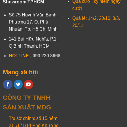
Quà cưới, kỷ niệm ngày
Showroom TPHCM
cưới
Số 75 Huỳnh Văn Bánh,
Quà lễ: 14/2, 20/10, 8/3,
Phường 17, Q. Phú
20/11
Nhuận, Tp. Hồ Chí Minh
141 Bùi Hữu Nghĩa, P.1,
Q Bình Thạnh, HCM
HOTLINE
-
093 230 8668
Mạng xã hội
CÔNG TY TNHH
SẢN XUẤT MDG
Trụ sở chính: số 15 hẻm
211/171/14 Phố Khương