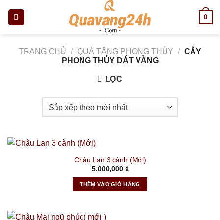
Skip
0
to
content
TRANG CHỦ
/
QUÀ TẶNG PHONG THỦY
/
CÂY
PHONG THỦY DÁT VÀNG
LỌC
Chậu Lan 3 cành (Mới)
5,000,000
₫
THÊM VÀO GIỎ HÀNG