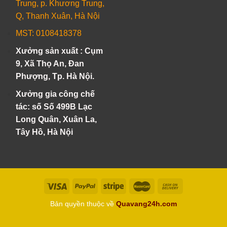
Trung, p. Khương Trung,
Q, Thanh Xuân, Hà Nội
MST: 0108418378
Xưởng sản xuất : Cụm
9, Xã Thọ An, Đan
Phượng, Tp. Hà Nội.
Xưởng gia công chế
tác: số Số 499B Lạc
Long Quân, Xuân La,
Tây Hồ, Hà Nội
Bản quyền thuộc về
Quavang24h.com