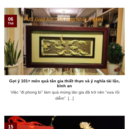
06
Th6
Gợi ý 101+ món quà tân gia thiết thực và ý nghĩa tài lộc,
bình an
Việc “đi phong bì” làm quà mừng tân gia đã trở nên “xưa rồi
diễm”. [...]
15