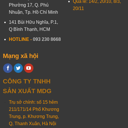
Quà lễ: 14/2, 20/10, 8/3,
Phường 17, Q. Phú
20/11
Nhuận, Tp. Hồ Chí Minh
141 Bùi Hữu Nghĩa, P.1,
Q Bình Thạnh, HCM
HOTLINE
-
093 230 8668
Mạng xã hội
CÔNG TY TNHH
SẢN XUẤT MDG
Trụ sở chính: số 15 hẻm
211/171/14 Phố Khương
Trung, p. Khương Trung,
Q, Thanh Xuân, Hà Nội