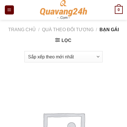
Skip
0
to
content
TRANG CHỦ
/
QUÀ THEO ĐỐI TƯỢNG
/
BẠN GÁI
LỌC