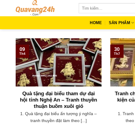
Skip
Tìm
to
kiếm:
content
HOME
SẢN PHẨM
09
30
Th4
Th7
Quà tặng đại biểu tham dự đại
Tranh c
hội tỉnh Nghệ An – Tranh thuyền
kiện c
thuận buồm xuôi gió
1. Quà tặng đại biểu ấn tượng ý nghĩa –
1. Tranh
tranh thuyền đặt làm theo [...]
theo 