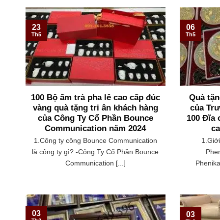
23
06
Th5
Th5
100 Bộ ấm trà pha lê cao cấp đúc
Quà tặn
vàng quà tặng tri ân khách hàng
của Trư
của Công Ty Cổ Phần Bounce
100 Đĩa
Communication năm 2024
ca
1.Công ty công Bounce Communication
1.Giớ
là công ty gì? -Công Ty Cổ Phần Bounce
Phe
Communication [...]
Phenika
03
03