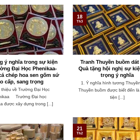
18
Th3
g ý nghĩa trong sự kiện
Tranh Thuyền buồm dát
ờng Đại Học Phenikaa-
Quà tặng hội nghị sự ki
 cá chép hoa sen gốm sứ
trọng ý nghĩa
o cấp, sang trọng
1. Ý nghĩa hình tương Thuy
i thiệu về Trường Đại Học
Thuyền buồm được biết đến l
nikaa Trường Đại học
tiện [...]
a được xây dựng trong [...]
21
Th2