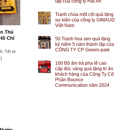
lập của công ty Hải An
Tranh chùa một cột quà tặng
sự kiện của công ty GIMAUD
Việt Nam
ên Thủ
Hồ Chí
50 Tranh hoa sen quà tặng
kỷ niệm 5 năm thành lập của
CÔNG TY CP Greeni-park
t, Tết từ
.]
100 Bộ ấm trà pha lê cao
cấp đúc vàng quà tặng tri ân
khách hàng của Công Ty Cổ
Phần Bounce
Communication năm 2024
 Nước