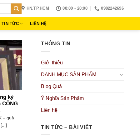
HN,TP.HCM
08:00 - 20:00
0982242696
TIN TỨC
LIÊN HỆ
THÔNG TIN
Giới thiệu
DANH MỤC SẢN PHẨM
Blog Quà
ặng kỷ
Ý Nghĩa Sản Phẩm
ủa CÔNG
k
Liên hệ
K – quà
...]
TIN TỨC – BÀI VIẾT