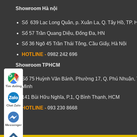
Showroom Hà nội
Số 639 Lạc Long Quân, p. Xuân La, Q. Tây Hồ, TP. 
Số 57 Trần Quang Diệu, Đống Đa, HN
Số 36 Ngõ 45 Trần Thái Tông, Cầu Giấy, Hà Nội
HOTLINE -
0982 242 696
Showroom TPHCM
Số 75 Huỳnh Văn Bánh, Phường 17, Q. Phú Nhuận, 
Minh
Tìm đường
141 Bùi Hữu Nghĩa, P.1, Q Bình Thạnh, HCM
Chat Zalo
HOTLINE
-
093 230 8668
Messenger