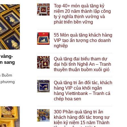
Top 40+ món quà tặng kỷ
niệm 20 năm thành lập công
ty ý nghĩa thịnh vường và
phát triển bền vững
55 Món quà tặng khách hàng
VIP tạo ấn tượng cho doanh
nghiệp
 vàng-
Quà tặng đại biểu tham dự
ện sang
đại hội tỉnh Nghệ An – Tranh
thuyền thuận buồm xuôi gió
ền Buồm
à phương
Quà tặng tri ân đối tác, khách
hàng VIP của khối ngân
hàng Viettinbank – Tranh cá
chép hoa sen
300 Phần quà tặng tri ân
khách hàng đối tác trong sự
kiện kỷ niệm 15 năm Thành