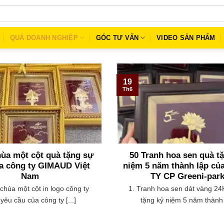
QUÀ DOANH NGHIỆP
GÓC TƯ VẤN
VIDEO SẢN PHẨM
19
Th6
hùa một cột quà tặng sự
50 Tranh hoa sen quà t
ủa công ty GIMAUD Việt
niệm 5 năm thành lập c
Nam
TY CP Greeni-par
 chùa một cột in logo công ty
1. Tranh hoa sen dát vàng 24
yêu cầu của công ty [...]
tặng kỷ niệm 5 năm thành [