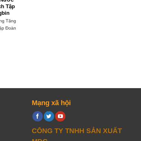
ch Tập
gbin
ng Tặng
Tập Đoàn
Mạng xã hội
CÔNG TY TNHH SẢN XUẤT