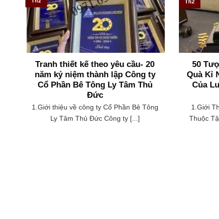
Th2
Th2
Tranh thiết kế theo yêu cầu- 20
50 Tượ
năm kỷ niệm thành lập Công ty
Quà Kỉ 
Cổ Phần Bê Tông Ly Tâm Thủ
Của Lu
Đức
1.Giới thiệu về công ty Cổ Phần Bê Tông
1.Giới T
Ly Tâm Thủ Đức Công ty [...]
Thuộc Tập