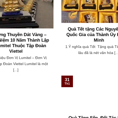
Quà Tết tặng Các Nguy
ng Thuyền Dát Vàng –
Quốc Gia của Thành Ủy 
Niệm 10 Năm Thành Lập
Minh
mitel Thuộc Tập Đoàn
1.Ý nghĩa quà Tết Tặng quà Tế
Viettel
lâu đã là nét văn hóa [..
hiệu Đơn Vị Lumitel – Đơn Vị
 Đoàn Viettel Lumitel là một
[...]
31
Th1
Quà Tặng Sếp, Đối Tác