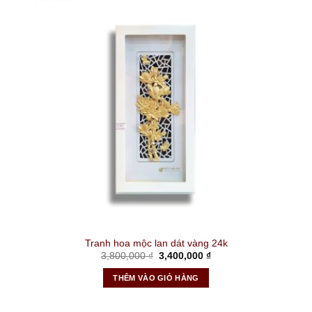
Tranh hoa mộc lan dát vàng 24k
Giá
Giá
3,800,000
₫
3,400,000
₫
gốc
hiện
là:
tại
THÊM VÀO GIỎ HÀNG
3,800,000 ₫.
là:
3,400,000 ₫.