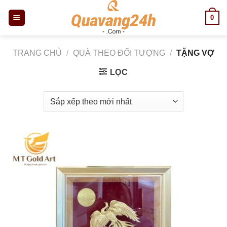
Skip
0
to
content
TRANG CHỦ
/
QUÀ THEO ĐỐI TƯỢNG
/
TẶNG VỢ
LỌC