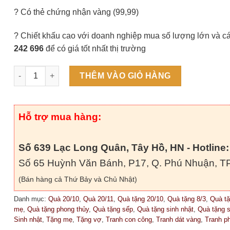
? Có thẻ chứng nhận vàng (99,99)
? Chiết khấu cao với doanh nghiệp mua số lượng lớn và cá
242 696
để có giá tốt nhất thị trường
Tranh Chim công xòe đuôi phú quý cát tường (20x20cm) số 
THÊM VÀO GIỎ HÀNG
Hỗ trợ mua hàng:
Số 639 Lạc Long Quân, Tây Hồ, HN - Hotline:
Số 65 Huỳnh Văn Bánh, P17, Q. Phú Nhuận, TP
(Bán hàng cả Thứ Bảy và Chủ Nhật)
Danh mục:
Quà 20/10
,
Quà 20/11
,
Quà tặng 20/10
,
Quà tặng 8/3
,
Quà tặ
mẹ
,
Quà tặng phong thủy
,
Quà tặng sếp
,
Quà tặng sinh nhật
,
Quà tặng 
Sinh nhật
,
Tặng mẹ
,
Tặng vợ
,
Tranh con công
,
Tranh dát vàng
,
Tranh p