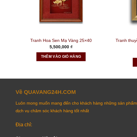
Tranh thuy
Tranh Hoa Sen Mạ Vàng 25×40
5,500,000
₫
THÊM VÀO GIỎ HÀNG
Về QUAVANG24H.COM
Luôn mong muốn mang đến cho khách hàng những sản phẩm 
dịch vụ chăm sóc khách hàng tốt nhất
Địa chỉ: