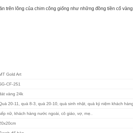
n trên lông của chim công giống như những đồng tiền cổ vàng 
MT Gold Art
SG-CF-251
dát vàng 24k
Quà 20-11, quà 8-3, quà 20-10, quà sinh nhật, quà kỷ niệm khách hà
sếp nữ, khách hàng nước ngoài, cô giáo, vợ, mẹ..
20x20cm
Tranh để bàn