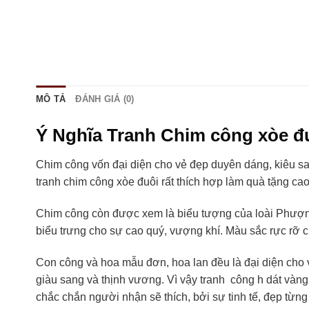
MÔ TẢ
ĐÁNH GIÁ (0)
Ý Nghĩa Tranh Chim công xòe đ
Chim công vốn đại diện cho vẻ đẹp duyên dáng, kiêu sa.
tranh chim công xòe đuôi rất thích hợp làm quà tặng c
Chim công còn được xem là biểu tượng của loài Phượng
biểu trưng cho sự cao quý, vượng khí. Màu sắc rực rỡ c
Con công và hoa mẫu đơn, hoa lan đều là đại diện cho 
giàu sang và thịnh vương. Vì vậy tranh công h dát và
chắc chắn người nhận sẽ thích, bởi sự tinh tế, đẹp từng 