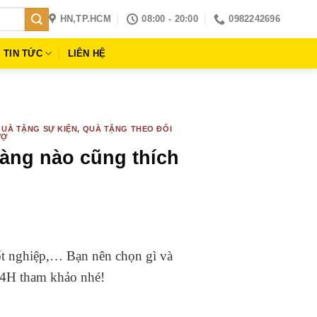
HN,TP.HCM
08:00 - 20:00
0982242696
TIN TỨC
LIÊN HỆ
UÀ TẶNG SỰ KIỆN
,
QUÀ TẶNG THEO ĐỐI
VỢ
nàng nào cũng thích
 tốt nghiệp,… Bạn nên chọn gì và
G24H tham khảo nhé!