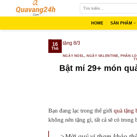
Skip
Tìm
to
kiếm:
content
HOME
SẢN PHẨM
16
Th6
NGÀY NOEL
,
NGÀY VALENTINE
,
PHÂN LO
T
Bật mí 29+ món quà
Bạn đang lạc trong thế giới
quà tặng
không nên tặng gì, tất cả sẽ có tro
>Mời quý vị tham khảo thê