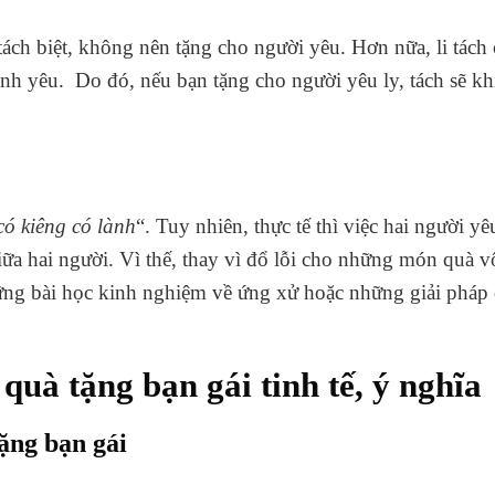
, tách biệt, không nên tặng cho người yêu. Hơn nữa, li tá
ình yêu.
Do đó, nếu bạn tặng cho người yêu ly, tách sẽ kh
có kiêng có lành
“. Tuy nhiên, thực tế thì việc hai người y
iữa hai người. Vì thế, thay vì đổ lỗi cho những món quà vô
ững bài học kinh nghiệm về ứng xử hoặc những giải pháp 
uà tặng bạn gái tinh tế, ý nghĩa
ặng bạn gái