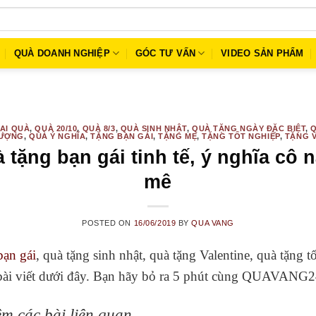
QUÀ DOANH NGHIỆP
GÓC TƯ VẤN
VIDEO SẢN PHẨM
ẠI QUÀ
,
QUÀ 20/10
,
QUÀ 8/3
,
QUÀ SINH NHẬT
,
QUÀ TẶNG NGÀY ĐẶC BIỆT
,
Q
ƯỢNG
,
QUÀ Ý NGHĨA
,
TẶNG BẠN GÁI
,
TẶNG MẸ
,
TẶNG TỐT NGHIỆP
,
TẶNG 
 tặng bạn gái tinh tế, ý nghĩa cô 
mê
POSTED ON
16/06/2019
BY
QUA VANG
bạn gái
, quà tặng sinh nhật, quà tặng Valentine, quà tặng
ng bài viết dưới đây. Bạn hãy bỏ ra 5 phút cùng QUAVAN
m các bài liên quan