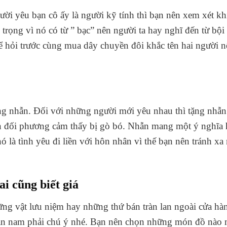
ời yêu bạn cô ấy là người kỹ tính thì bạn nên xem xét k
trọng vì nó có từ ” bạc” nên người ta hay nghĩ đến từ bội
thể hỏi trước cùng mua dây chuyền đôi khắc tên hai người 
ặng nhẫn. Đối với những người mới yêu nhau thì tặng nhẫn
ến đối phương cảm thấy bị gò bó. Nhẫn mang một ý nghĩa
nó là tình yêu đi liền với hôn nhân vì thế bạn nên tránh x
i cũng biết giá
vật lưu niệm hay những thứ bán tràn lan ngoài cửa hàng 
ạn nam phải chú ý nhé. Bạn nên chọn những món đồ nào 