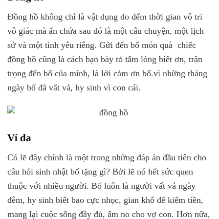
Đồng hồ không chỉ là vật dụng đo đếm thời gian vô tri
vô giác mà ẩn chứa sau đó là một câu chuyện, một lịch
sử và một tình yêu riêng. Gửi đến bố món quà chiếc
đồng hồ cũng là cách bạn bày tỏ tấm lòng biết ơn, trân
trọng đến bố của mình, là lời cảm ơn bố.vì những tháng
ngày bố đã vất vả, hy sinh vì con cái.
Ví da
Có lẽ đây chính là một trong những đáp án đầu tiên cho
câu hỏi sinh nhật bố tặng gì? Bởi lẽ nó hết sức quen
thuộc với nhiều người. Bố luôn là người vất vả ngày
đêm, hy sinh biết bao cực nhọc, gian khổ để kiếm tiền,
mang lại cuộc sống đầy đủ, ấm no cho vợ con. Hơn nữa,