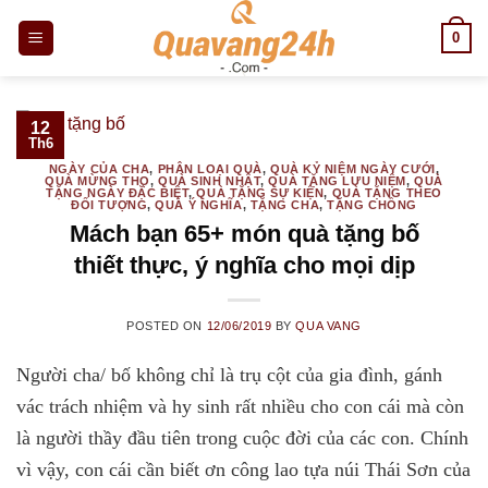
Skip
0
to
content
12
Th6
NGÀY CỦA CHA
,
PHÂN LOẠI QUÀ
,
QUÀ KỶ NIỆM NGÀY CƯỚI
,
QUÀ MỪNG THỌ
,
QUÀ SINH NHẬT
,
QUÀ TẶNG LƯU NIỆM
,
QUÀ
TẶNG NGÀY ĐẶC BIỆT
,
QUÀ TẶNG SỰ KIỆN
,
QUÀ TẶNG THEO
ĐỐI TƯỢNG
,
QUÀ Ý NGHĨA
,
TẶNG CHA
,
TẶNG CHỒNG
Mách bạn 65+ món quà tặng bố
thiết thực, ý nghĩa cho mọi dịp
POSTED ON
12/06/2019
BY
QUA VANG
Người cha/ bố không chỉ là trụ cột của gia đình, gánh
vác trách nhiệm và hy sinh rất nhiều cho con cái mà còn
là người thầy đầu tiên trong cuộc đời của các con. Chính
vì vậy, con cái cần biết ơn công lao tựa núi Thái Sơn của