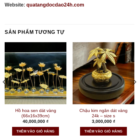
Website:
quatangdocdao24h.com
SẢN PHẨM TƯƠNG TỰ
Hồ hoa sen dát vàng
Chậu kim ngân dát vàng
(66x16x39cm)
24k – size s
40,000,000
₫
3,000,000
₫
THÊM VÀO GIỎ HÀNG
THÊM VÀO GIỎ HÀNG