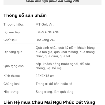
Chậu mai ngũ phúc dát vàng 24K
Thông số sản phẩm
Thương hiệu:
MT Gold Art
Bộ sưu tập:
BT-MAINGANG
Chất liệu:
Dát vàng 24k
Quà sinh nhật, quà kỷ niệm khách hàng,
Dịp tặng quà:
quà tân gia, quà khai trương, quà thăng
chức, quà cưới, quà tết ….
sếp, khách hàng nước ngoài, đối tác,
Quà tặng cho:
chồng, vợ, bố mẹ…
Kích thước :
22X9X18 cm
Chủng loại:
Trang trí để bàn hoặc kệ
Hộp đựng:
Sang trọng, làm quà tặng
Liên Hệ mua
Chậu Mai Ngũ Phúc Dát Vàng