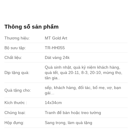
Thông số sản phẩm
Thương hiệu:
MT Gold Art
Bộ sưu tập:
TR-HH055
Chất liệu:
Dát vàng 24k
Quà sinh nhật, quà kỷ niệm khách hàng,
Dịp tặng quà:
quà tết, quà 20-11, 8-3, 20-10, mừng thọ,
tân gia..
sếp, khách hàng, đối tác, bố mẹ, vợ, bạn
Quà tặng cho:
gái…
Kích thước :
14x34cm
Chủng loại:
Tranh để bàn hoặc treo tường
Hộp đựng:
Sang trọng, làm quà tặng