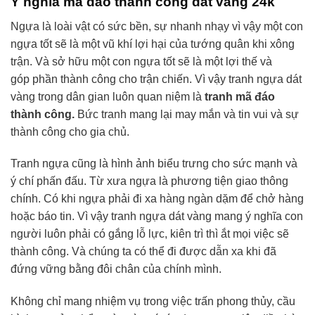
Ý nghĩa mã đáo thành công dát vàng 24k
Ngựa là loài vật có sức bền, sự nhanh nhạy vì vậy một con
ngựa tốt sẽ là một vũ khí lợi hại của tướng quân khi xông
trận. Và sở hữu một con ngựa tốt sẽ là một lợi thế và
góp phần thành công cho trận chiến. Vì vậy
tranh ngựa dát
vàng trong dân gian luôn quan niệm là
tranh mã đáo
thành công.
Bức tranh mang lại may mắn và tin vui và sự
thành công cho gia chủ.
Tranh ngựa cũng là hình ảnh biểu trưng cho sức mạnh và
ý chí phấn đấu. Từ xưa ngựa là phương tiện giao thông
chính. Có khi ngựa phải đi xa hàng ngàn dặm để chở hàng
hoặc báo tin. Vì vậy tranh ngựa dát vàng mang ý nghĩa con
người luôn phải có gắng lỗ lực, kiên trì thì ắt mọi việc sẽ
thành công. Và chúng ta có thể đi được dẫn xa khi đã
đứng vững bằng đôi chân của chính mình.
Không chỉ mang nhiệm vụ trong việc trấn phong thủy, cầu