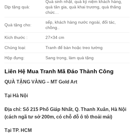
Quà sinh nhật, quà kỷ niệm khách hàng,
Dịp tặng quà:
quà tân gia, quà khai trương, quà thăng
chức…
sếp, khách hàng nước ngoài, đối tác,
Quà tặng cho:
chồng..
Kích thước :
27×34 cm
Chủng loại:
Tranh để bàn hoặc treo tường
Hộp đựng:
Sang trọng, làm quà tặng
Liên Hệ Mua Tranh Mã Đáo Thành Công
QUÀ TẶNG VÀNG – MT Gold Art
Tại Hà Nội
Địa chỉ: Số 215 Phố Giáp Nhất, Q. Thanh Xuân, Hà Nội
(cách ngã tư sở 200m, có chỗ đỗ ô tô thoải mái)
Tại TP. HCM