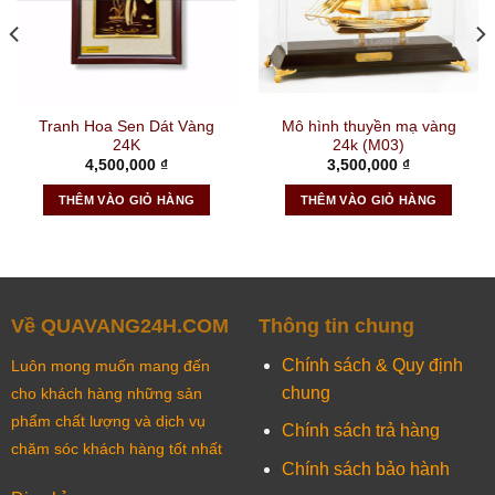
Tranh Hoa Sen Dát Vàng
Mô hình thuyền mạ vàng
24K
24k (M03)
4,500,000
₫
3,500,000
₫
THÊM VÀO GIỎ HÀNG
THÊM VÀO GIỎ HÀNG
Về QUAVANG24H.COM
Thông tin chung
Chính sách & Quy định
Luôn mong muốn mang đến
chung
cho khách hàng những sản
phẩm chất lượng và dịch vụ
Chính sách trả hàng
chăm sóc khách hàng tốt nhất
Chính sách bảo hành