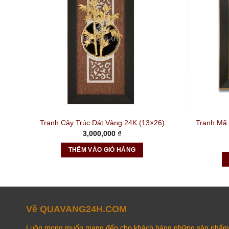
m)
Tranh Mã
Tranh Cây Trúc Dát Vàng 24K (13×26)
3,000,000
₫
THÊM VÀO GIỎ HÀNG
Về QUAVANG24H.COM
Luôn mong muốn mang đến cho khách hàng những sản phẩm 