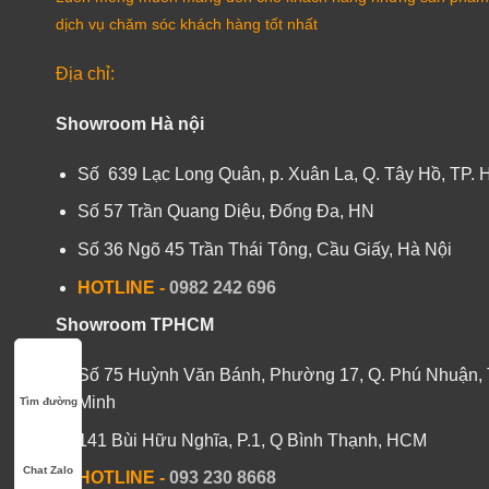
dịch vụ chăm sóc khách hàng tốt nhất
Địa chỉ:
Showroom Hà nội
Số 639 Lạc Long Quân, p. Xuân La, Q. Tây Hồ, TP. 
Số 57 Trần Quang Diệu, Đống Đa, HN
Số 36 Ngõ 45 Trần Thái Tông, Cầu Giấy, Hà Nội
HOTLINE -
0982 242 696
Showroom TPHCM
Số 75 Huỳnh Văn Bánh, Phường 17, Q. Phú Nhuận, 
Minh
Tìm đường
141 Bùi Hữu Nghĩa, P.1, Q Bình Thạnh, HCM
Chat Zalo
HOTLINE
-
093 230 8668