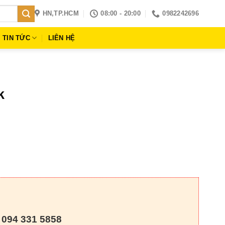
HN,TP.HCM
08:00 - 20:00
0982242696
TIN TỨC
LIÊN HỆ
k
 094 331 5858