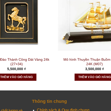
 Đáo Thành Công Dát Vàng 24k
Mô hình Thuyền Thuận Buồm
(27×34)
24K (M07)
5,500,000
₫
3,500,000
₫
THÊM VÀO GIỎ HÀNG
THÊM VÀO GIỎ HÀNG
Thông tin chung
Chính sách & Quy định chung
chất lượng và