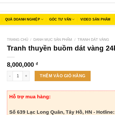
QUÀ DOANH NGHIỆP
GÓC TƯ VẤN
VIDEO SẢN PHẨM
TRANG CHỦ
/
DANH MỤC SẢN PHẨM
/
TRANH DÁT VÀNG
Tranh thuyền buồm dát vàng 24
8,000,000
₫
Tranh thuyền buồm dát vàng 24k số lượng
THÊM VÀO GIỎ HÀNG
Hỗ trợ mua hàng:
Số 639 Lạc Long Quân, Tây Hồ, HN - Hotline: