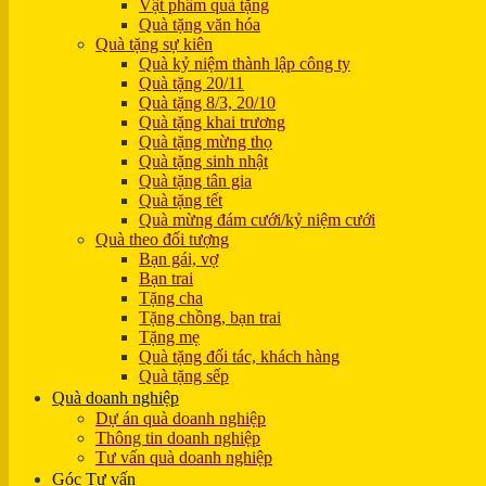
Vật phẩm quà tặng
Quà tặng văn hóa
Quà tặng sự kiên
Quà kỷ niệm thành lập công ty
Quà tặng 20/11
Quà tặng 8/3, 20/10
Quà tặng khai trương
Quà tặng mừng thọ
Quà tặng sinh nhật
Quà tặng tân gia
Quà tặng tết
Quà mừng đám cưới/kỷ niệm cưới
Quà theo đối tượng
Bạn gái, vợ
Bạn trai
Tặng cha
Tặng chồng, bạn trai
Tặng mẹ
Quà tặng đối tác, khách hàng
Quà tặng sếp
Quà doanh nghiệp
Dự án quà doanh nghiệp
Thông tin doanh nghiệp
Tư vấn quà doanh nghiệp
Góc Tư vấn