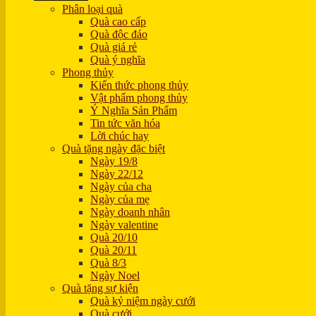
Phân loại quà
Quà cao cấp
Quà độc đáo
Quà giá rẻ
Quà ý nghĩa
Phong thủy
Kiến thức phong thủy
Vật phẩm phong thủy
Ý Nghĩa Sản Phẩm
Tin tức văn hóa
Lời chúc hay
Quà tặng ngày đặc biệt
Ngày 19/8
Ngày 22/12
Ngày của cha
Ngày của mẹ
Ngày doanh nhân
Ngày valentine
Quà 20/10
Quà 20/11
Quà 8/3
Ngày Noel
Quà tặng sự kiện
Quà kỷ niệm ngày cưới
Quà cưới