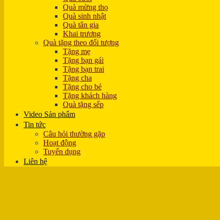
Quà mừng thọ
Quà sinh nhật
Quà tân gia
Khai trương
Quà tặng theo đối tượng
Tặng mẹ
Tặng bạn gái
Tặng bạn trai
Tặng cha
Tặng cho bé
Tặng khách hàng
Quà tặng sếp
Video Sản phẩm
Tin tức
Câu hỏi thường gặp
Hoạt động
Tuyển dụng
Liên hệ