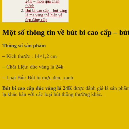
24K – món quà chân
thành
Bút bi cao cấp – bút vàng
lá mạ vàng thể hiện vẻ
đẹp đẳng cấp
Một số thông tin về bút bi cao cấp – b
Thông số sản phẩm
–
Kích thước : 14×1,2 cm
– Chất Liệu: đúc vàng lá 24k
– Loại Bút: Bút bi mực đen, xanh
Bút bi cao cấp đúc vàng lá 24K
được đánh giá là sản phẩm
lạ khác hẳn với các loại bút thông thường khác.