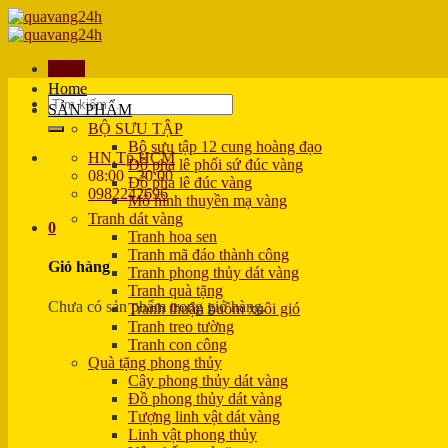
Skip
to
content
Menu
Home
Tìm
SẢN PHẨM
kiếm:
BỘ SƯU TẬP
Bộ sưu tập 12 cung hoàng đạo
HN,Tp.HCM
Đồ pha lê phối sứ đúc vàng
08:00 - 20:00
Đồ pha lê đúc vàng
0982242696
Mô hình thuyền mạ vàng
Tranh dát vàng
0
Tranh hoa sen
Tranh mã đáo thành công
Giỏ hàng
Tranh phong thủy dát vàng
Tranh quà tặng
Chưa có sản phẩm trong giỏ hàng.
Tranh thuận buồm xuôi gió
Tranh treo tường
Tranh con công
Quà tặng phong thủy
Cây phong thủy dát vàng
Đồ phong thủy dát vàng
Tượng linh vật dát vàng
Linh vật phong thủy