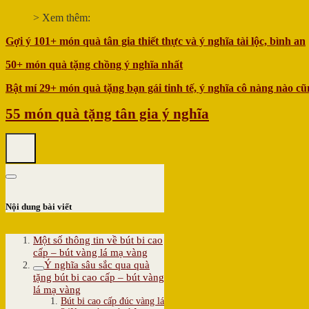
> Xem thêm:
Gợi ý 101+ món quà tân gia thiết thực và ý nghĩa tài lộc, bình an
50+ món quà tặng chồng ý nghĩa nhất
Bật mí 29+ món quà tặng bạn gái tinh tế, ý nghĩa cô nàng nào cũ
55 món quà tặng tân gia ý nghĩa
Nội dung bài viết
Một số thông tin về bút bi cao
cấp – bút vàng lá mạ vàng
Ý nghĩa sâu sắc qua quà
tặng bút bi cao cấp – bút vàng
lá mạ vàng
Bút bi cao cấp đúc vàng lá