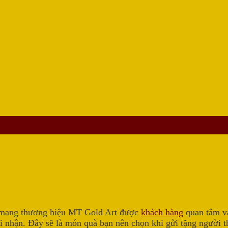
 mang thương hiệu MT Gold Art được
khách hàng
quan tâm v
 nhận. Đây sẽ là món quà bạn nên chọn khi gửi tặng người thâ