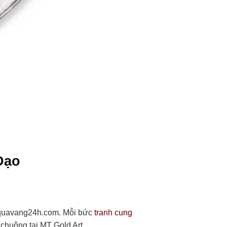
Đạo
i quavang24h.com. Mỗi bức
tranh
cung
chuộng tại MT Gold Art.