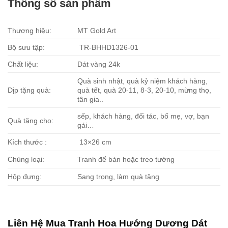
Thông số sản phẩm
Thương hiệu:
MT Gold Art
Bộ sưu tập:
TR-BHHD1326-01
Chất liệu:
Dát vàng 24k
Quà sinh nhật, quà kỷ niệm khách hàng,
Dịp tặng quà:
quà tết, quà 20-11, 8-3, 20-10, mừng thọ,
tân gia..
sếp, khách hàng, đối tác, bố mẹ, vợ, bạn
Quà tặng cho:
gái…
Kích thước :
13×26 cm
Chủng loại:
Tranh để bàn hoặc treo tường
Hộp đựng:
Sang trọng, làm quà tặng
Liên Hệ Mua Tranh Hoa Hướng Dương Dát