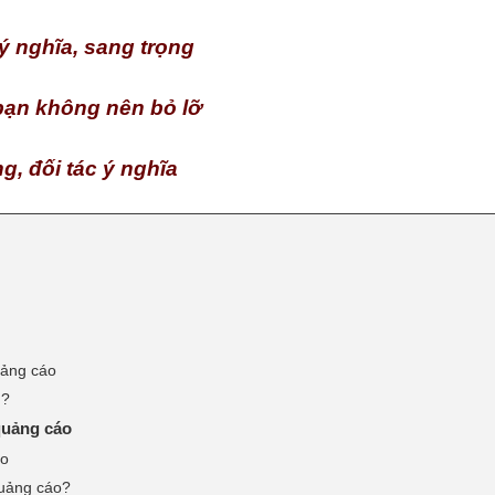
ý nghĩa, sang trọng
bạn không nên bỏ lỡ
, đối tác ý nghĩa
uảng cáo
ì?
quảng cáo
áo
quảng cáo?