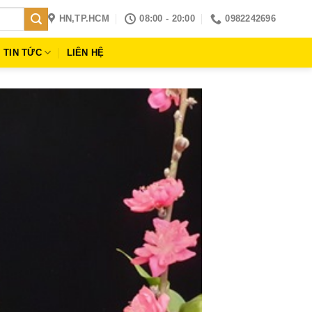
HN,TP.HCM
08:00 - 20:00
0982242696
TIN TỨC
LIÊN HỆ