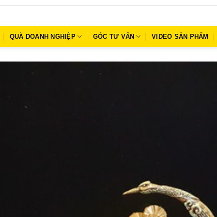
QUÀ DOANH NGHIỆP
GÓC TƯ VẤN
VIDEO SẢN PHẨM