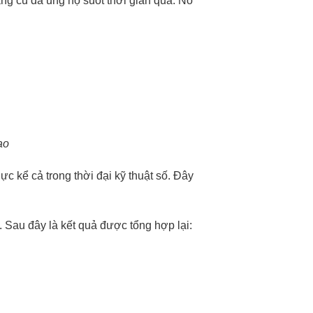
àng cũ đã ủng hộ suốt thời gian qua. Nó
ao
ực kể cả trong thời đại kỹ thuật số. Đây
. Sau đây là kết quả được tổng hợp lại: