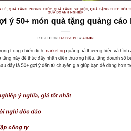
A LÊ
,
QUÀ TẶNG PHONG THỦY
,
QUÀ TẶNG SỰ KIỆN
,
QUÀ TẶNG THEO ĐỐI 
QUÀ DOANH NGHIỆP
ợi ý 50+ món quà tặng quảng cáo 
POSTED ON
14/09/2019
BY
ADMIN
rọng trong chiến dịch
marketing
quảng bá thương hiệu và hình 
tặng này để thúc đẩy nhận diện thương hiệu, tăng doanh số bá
u đây là 50+ gợi ý đến từ chuyên gia giúp bạn dễ dàng hơn tr
hiệp ý nghĩa, giá tốt nhất
ội nghị độc đáo
lập công ty