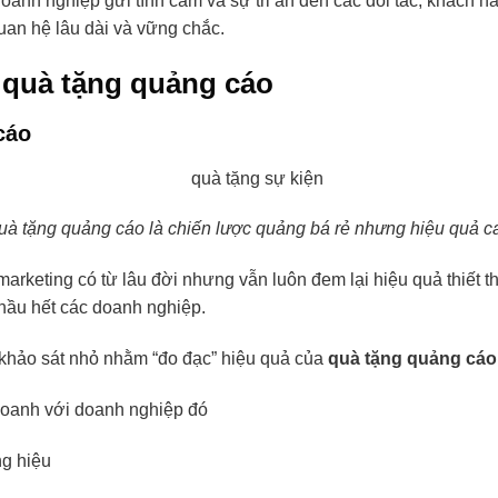
oanh nghiệp gửi tình cảm và sự tri ân đến các đối tác, khách h
uan hệ lâu dài và vững chắc.
 quà tặng quảng cáo
cáo
uà tặng quảng cáo là chiến lược quảng bá rẻ nhưng hiệu quả c
arketing có từ lâu đời nhưng vẫn luôn đem lại hiệu quả thiết th
 hầu hết các doanh nghiệp.
khảo sát nhỏ nhằm “đo đạc” hiệu quả của
quà tặng quảng cáo
doanh với doanh nghiệp đó
g hiệu